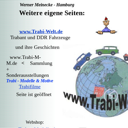
Werner Meinecke - Hamburg
Weitere eigene Seiten:
www.Trabi-Welt.de
Trabant und DDR Fahrzeuge
und ihre Geschichten
www.Trabi-M-
M.de
<
Sammlung
+
Sonderausstellungen
Trabi - Modelle & Motive
Trabifilme
Seite ist geöffnet
Webshop: