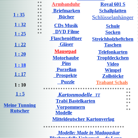
* *
Armbanduhr
Royal 601 S
* *
* *
Briefmarken
Schallplatten
* *
1 : 35
Bücher
Schlüsselanhänger
* *
* *
* *
1 : 32
CDs Musik
Schule
* *
* *
DVD Filme
Socken
1 : 25
* *
Flaschenöffner
Streichholzheftchen
Gläser
1 : 22
Taschen
Mausepad
Telefonkarten
1 : 20
Motorhaube
Tropfdeckchen
Pins
Video
1 : 18
Porzellan
Wimpel
1 : 17
Prospekte
Zollstöcke
Puzzle
Trabant Schals
1 : 10
* * * * * * * * * * * * * * * * * * * * * * * * * * * * * * * * *
* *
* *
1 : 5
Kartonmodelle
TT
* *
* *
Trabi Bastelkarten
* *
Meine Tunning
Vorpommern
*
* *
Rutscher
Modelle
Mitteldeutscher Kartonverlag
* * * * * * * * * * * * * * * * * * * * * * * * * * * * * * * * *
Modelle: Made in Madagaskar