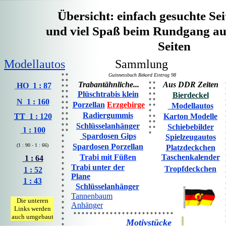
Übersicht: einfach gesuchte Sei
und viel Spaß beim Rundgang au
Seiten
Modellautos
Sammlung
* *
Guinnessbuch Rekord Eintrag 98
* *
Trabantähnliche...
* *
Aus DDR Zeiten
HO 1 : 87
* *
* *
* *
Plüschtrabis klein
Bierdeckel
* *
* *
* *
N 1 : 160
* *
Porzellan
Erzgebirge
Modellautos
* *
* *
*
* *
Radiergummis
TT 1 : 120
Karton Modelle
* *
* *
* *
Schlüsselanhänger
* *
Schiebebilder
* *
1 : 100
* *
*
Spardosen Gips
Spielzeugautos
*
*
(1 : 90 - 1 : 66)
Spardosen Porzellan
Platzdeckchen
*
*
Trabi mit Füßen
Taschenkalender
1 : 64
*
*
Trabi unter der
Tropfdeckchen
1 : 52
*
*
Plane
1 : 43
*
Schlüsselanhänger
*
*
Tannenbaum
*
Die unteren
*
Anhänger
Links werden
*
*
* * * * * * * * * * * * * * * * * * * * * * * * *
auch umgebaut
*
Motivstücke
*