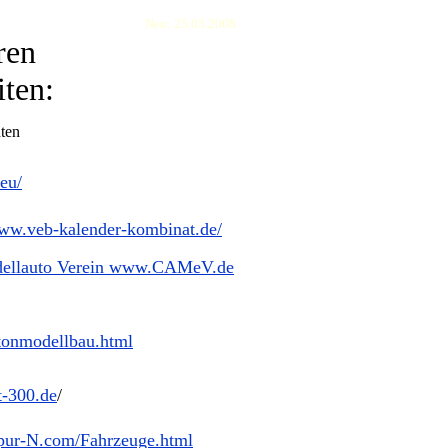
Neu: 25.03.2008
 weiteren
en:
hten
eu/
www.veb-kalender-kombinat.de/
odellauto Verein www.CAMeV.de
tonmodellbau.html
t-300.de
/
pur-N.com/Fahrzeuge.html