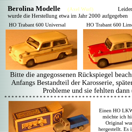
Berolina Modelle
Leide
(Axel Wurl)
wurde die Herstellung etwa im Jahr 2000 aufgegeben
HO Trabant 600 Universal
HO Trabant 600 Lim
Bitte die angegossenen Rückspiegel beach
Anfangs Bestandteil der Karosserie, späte
Probleme und sie fehlten dann 
* * * * * * * * * * * * * * * * * * * * * * * * * * * * * * * * * * * *
Einen HO LKW
möchte ich hi
Original wu
hergestellt. Es 