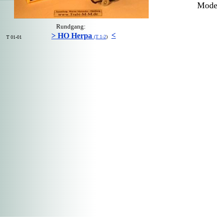
Model
Rundgang:
<
> HO Herpa
(T 1-2
)
T 01-01